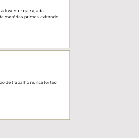
k Inventor que ajuda 
 de matérias-primas, evitando 
iciência e confiabilidade na 
xo de trabalho nunca foi tão 
tal controle sobre a geometria 
zendo apenas o que realmente 