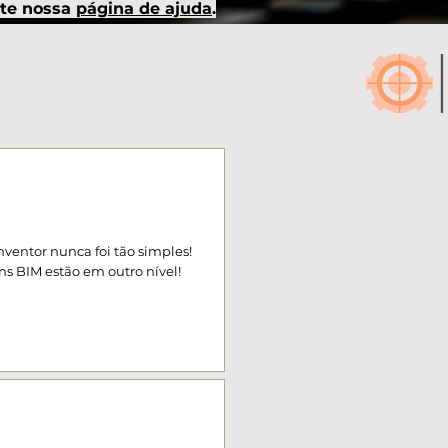
lte nossa
página de ajuda
.
ventor nunca foi tão simples! 
s BIM estão em outro nível!