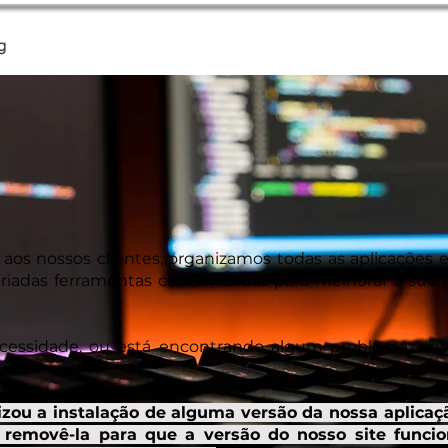
g
aos nossos clientes, organizamos todas as aplicações 
ariadas ferramentas customizadas para melhorar a sua 
essidade, ou está encontrando algum problema, en
lizou a instalação de alguma versão da nossa aplicaç
 removê-la para que a versão do nosso site funci