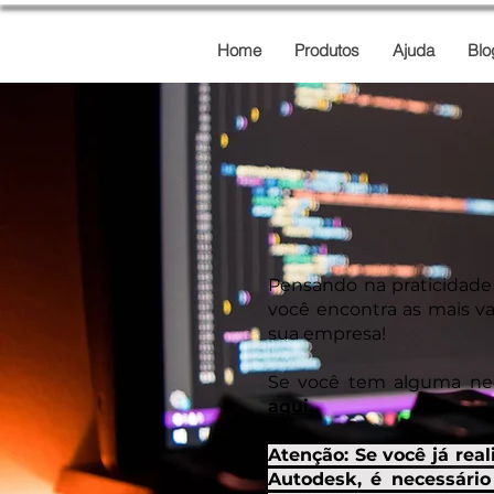
Home
Produtos
Ajuda
Blo
Pensando na praticidade 
você encontra as mais v
sua empresa!
Se você tem alguma nec
aqui
.
Atenção: Se você já rea
Autodesk, é necessário