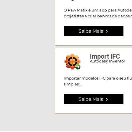
O Raw Matix é um app para Autodes
projetistas a criar bancos de dados
erros humanos e garantindo maior ef
engenharia.
Saiba Mais
Import IFC
Autodesk Inventor
Importar modelos IFC para o seu flu
simples!

Com o r-cad Import IFC, você tem to
e os elementos do modelo BIM, tra
Saiba Mais
importa para o seu projeto.