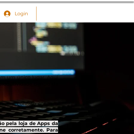
Login
em um único lugar. Aqui
produtividade dentro da
tre em contato conosco
ão pela loja de Apps da
one corretamente. Para