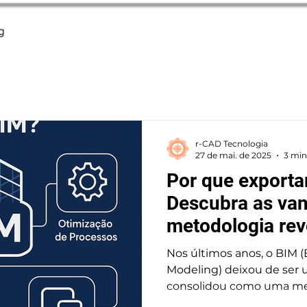
g
r-CAD Tecnologia
27 de mai. de 2025
3 min
Por que export
Descubra as va
metodologia rev
Nos últimos anos, o BIM (Building Information
Modeling) deixou de ser uma tendência e se
consolidou como uma meto